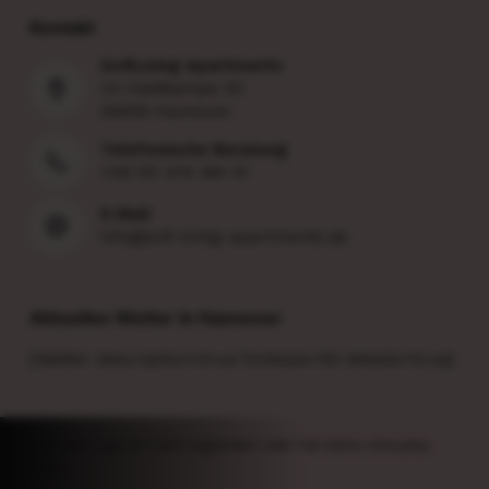
Kontakt
SofiLiving Apartments
Im Heidkampe 55
30659 Hannover
Telefonische Beratung
+49 511 474 160 41
E-Mail
info@sofi-living-apartments.de
Aktuelles Wetter in Hannover
[Wetter description=true fontsize=50 details=true]
element logo ist nicht registriert oder hat keine view.php-
Datei.