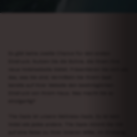
Es gibt keine zweite Chance für den ersten
Eindruck. Nutzen Sie die Bühne, die Ihnen Ihre
neue Hotelwebsite bietet. Präsentieren Sie sich als
das, was Sie sind. Vermitteln Sie Ihrem Gast
bereits auf Ihrer Website den bestmöglichen
Eindruck von Ihrem Haus. Was macht Sie so
einzigartig?
The Oasis ist unsere Wellness-Oasis. Es ist kein
Hotel wie jedes andere. The Oasis nimmt Sie mit
auf eine Reise zu Ihrer inneren Mitte. Im Einklang