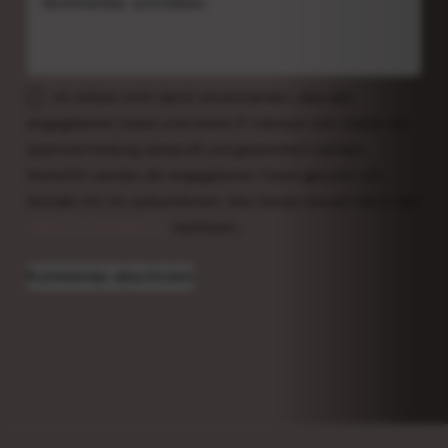
Kommentar schreiben
Ich erkläre mich damit einverstanden, dass alle
eingegebenen Daten und meine IP-Adresse zum Zweck der
Spamvermeidung überprüft und gespeichert werden.
Weiterhin werden die eingegebenen Daten genutzt, um
Kontakt mit mir aufzunehmen. Alle Details können Sie in den
Datenschutzerklärung
nachlesen.
Kommentar abschicken