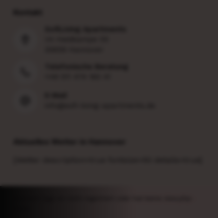
Kontakt
SofiLiving Apartments
Im Heidkampe 55
30659 Hannover
Telefonische Beratung
+49 511 474 160 41
E-Mail
info@sofi-living-apartments.de
Aktuelles Wetter in Hannover
[Wetter description=true fontsize=50 details=true]
element logo ist nicht registriert oder hat keine view.php-
Datei.