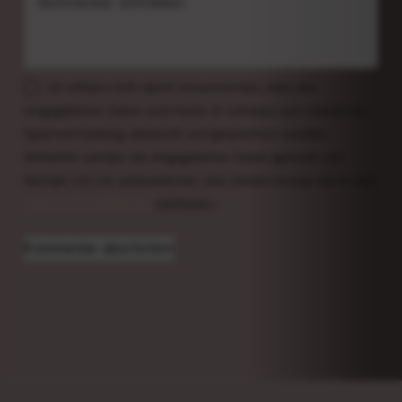
Kommentar schreiben
Ich erkläre mich damit einverstanden, dass alle
eingegebenen Daten und meine IP-Adresse zum Zweck der
Spamvermeidung überprüft und gespeichert werden.
Weiterhin werden die eingegebenen Daten genutzt, um
Kontakt mit mir aufzunehmen. Alle Details können Sie in den
Datenschutzerklärung
nachlesen.
Kommentar abschicken