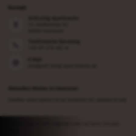
Kontakt
SofiLiving Apartments
Im Heidkampe 55
30659 Hannover
Telefonische Beratung
+49 511 474 160 41
E-Mail
info@sofi-living-apartments.de
Aktuelles Wetter in Hannover
[Wetter description=true fontsize=50 details=true]
element logo ist nicht registriert oder hat keine view.php-
Datei.