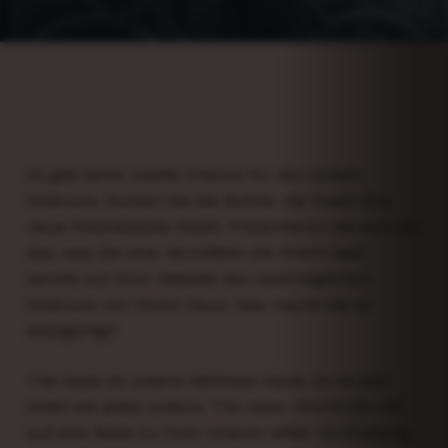
Es gibt keine zweite Chance für den ersten
Eindruck. Nutzen Sie die Bühne, die Ihnen Ihre
neue Hotelwebsite bietet. Präsentieren Sie sich als
das, was Sie sind. Vermitteln Sie Ihrem Gast
bereits auf Ihrer Website den bestmöglichen
Eindruck von Ihrem Haus. Was macht Sie so
einzigartig?
The Oasis ist unsere Wellness-Oasis. Es ist kein
Hotel wie jedes andere. The Oasis nimmt Sie mit
auf eine Reise zu Ihrer inneren Mitte. Im Einklang