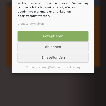
Website verarbeiten. Wenn du deine Zustimmung
nicht erteilst oder zurückziehst, können
bestimmte Merkmale und Funktionen
beeinträchtigt werden.
Die Nutzung unseres Panorama Spa mit
Pool und Sauna ist für Hotelgäste
Dienste verwalten
kostenfrei. Lassen Sie sich bei Ihrem
Berlin-Aufenhalt verwöhnen mit
akzeptieren
entspannenden Massagen und
ablehnen
erfrischenden Peelings im Spa.
Einstellungen
NIC
26. AUGUST 2021
Cookieerklärung
Datenschutzerklärung