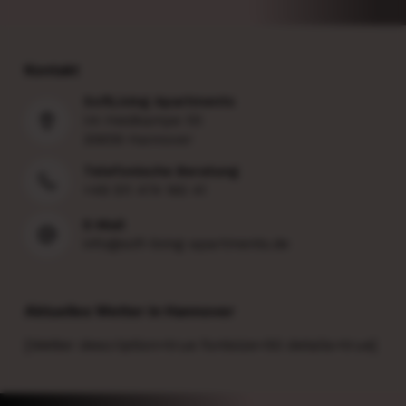
Kontakt
SofiLiving Apartments
Im Heidkampe 55
30659 Hannover
Telefonische Beratung
+49 511 474 160 41
E-Mail
info@sofi-living-apartments.de
Aktuelles Wetter in Hannover
[Wetter description=true fontsize=50 details=true]